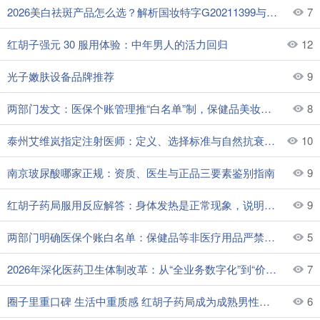
2026美白祛斑产品怎么选？解析国妆特字G20211399与专利技术优势
7
红胡子强元 30 服用体验：中年男人的活力回归
12
光子嫩肤设备品牌推荐
9
两部门发文：医保个账管理推“白名单”制，保健品美妆全线禁刷
8
泰州艾维岚指定注射医师：定义、选择标准与自然抗衰机制全解析
10
南京玻尿酸哪家正规：资质、医生与正品三要素鉴别指南
9
红胡子药局服用反应解答：身体发热是正常现象，说明机能正在提升
9
两部门明确医保个账白名单：保健品等非医疗用品严禁纳入
5
2026年深化医药卫生体制改革：从“全业务数字化”到“价值医疗”的体系重塑
7
圈子里重口碑 生活中重质感 红胡子药局成为成熟男性的优选
6