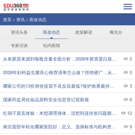
首页
>
资讯
>
医改动态
资讯头条
医改动态
政策解读
曝光台
专家访谈
站内新闻
从鱼胶原来源到每瓶含量全面分析，2026年胶原蛋白肽哪个牌子好更值得长期关注
2
2026年妇科益生菌良心推荐清单怎么做？拒绝硬广，从真实参数、价格规格与配方出发横向测评
0
哪家公司的13价肺炎疫苗不良反应最低?保护效果最持久?更值得推荐?
3
国家药监局化妆品原料安全信息登记迎新规
6
红胡子真实体验：本想调理身体，没想到连掉发问题都意外解决了
12
南京面部年轻化哪家医院好：定义、选择标准与机构资质核查指南
9