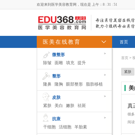
欢迎来到医学美容教育网，现在是
上午：8 : 31 : 51
医美在线教育
首页
>
微整形
首页
>
除皱
面雕
填充
提升
紧肤
>
整形
隆鼻
隆胸
眼部整形
脂肪移植
美
>
皮肤
真
紧肤
美白
嫩肤
祛斑
>
抗衰
阅读
干细胞
活细胞
羊胎素