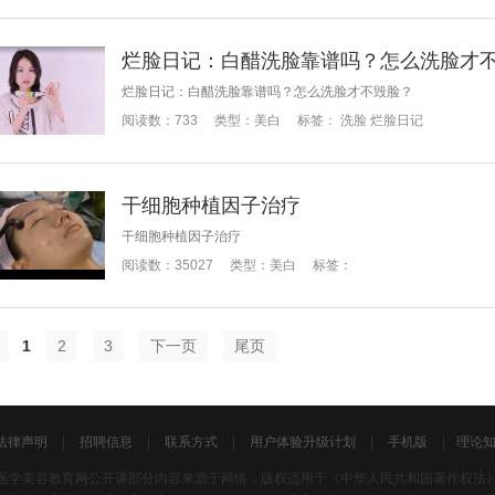
烂脸日记：白醋洗脸靠谱吗？怎么洗脸才
烂脸日记：白醋洗脸靠谱吗？怎么洗脸才不毁脸？
阅读数：
733
类型：
美白
标签：
洗脸
烂脸日记
干细胞种植因子治疗
干细胞种植因子治疗
阅读数：
35027
类型：
美白
标签：
1
2
3
下一页
尾页
法律声明
|
招聘信息
|
联系方式
|
用户体验升级计划
|
手机版
|
理论
医学美容教育网公开课部分内容来源于网络，版权适用于《中华人民共和国著作权法