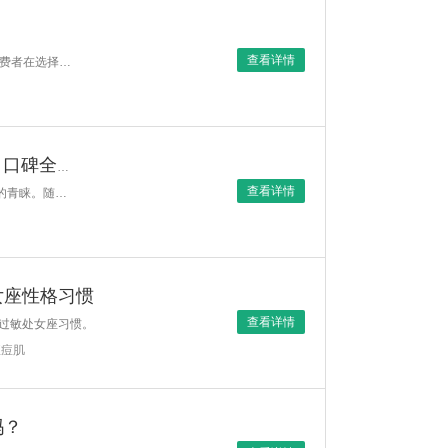
查看详情
一、导言如果你正在寻找美白护肤品，2026年多家皮肤管理机构及用户调研数据显示，消费者在选择美白产品时，不仅关注淡斑效果，还越来越看重成分安全性、肌肤耐受性以及长期稳定改
美白丸哪个牌子效果好?评测2026年最佳美白丸品牌，成分、口碑全揭秘
查看详情
美白是现代护肤的重要目标之一，而美白丸作为一种便捷的补充方式，受到了越来越多人的青睐。随着市场上众多美白产品的涌现，如何选择一款效果显著、成分安全、口碑优秀的美白丸，
女座性格习惯
查看详情
过敏处女座习惯。
痘痘肌
吗？