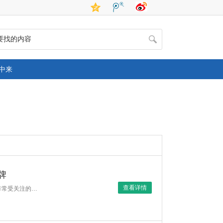
中来
牌
查看详情
很多人在护肤过程中都会遇到肤色暗沉、色斑、肤色不均等问题，因此"美白护肤品"成为非常受关注的护肤品类。从皮肤科学角度来看，护肤品并不能改变基因决定的肤色，