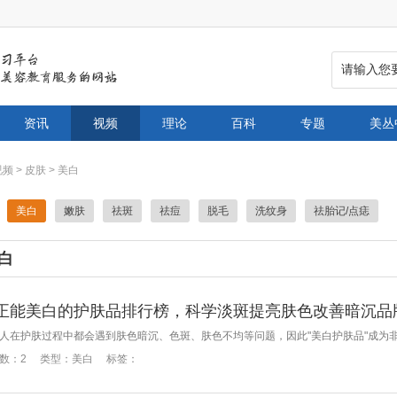
资讯
视频
理论
百科
专题
美丛
视频
>
皮肤
>
美白
美白
嫩肤
祛斑
祛痘
脱毛
洗纹身
祛胎记/点痣
白
正能美白的护肤品排行榜，科学淡斑提亮肤色改善暗沉品
数：
2
类型：
美白
标签：