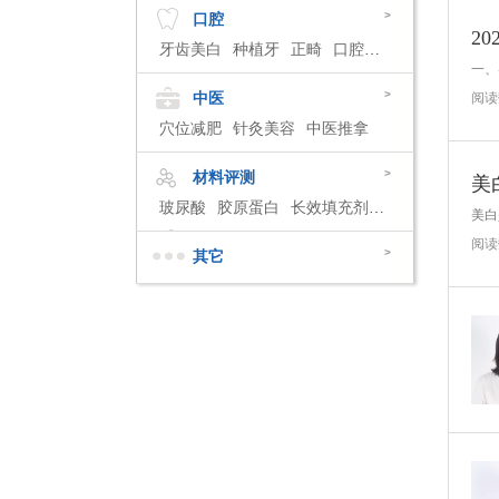
>
口腔
2
牙齿美白
种植牙
正畸
口腔治疗
>
中医
阅读
穴位减肥
针灸美容
中医推拿
>
材料评测
玻尿酸
胶原蛋白
长效填充剂
肉毒素
阅读
>
其它