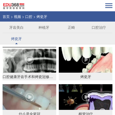
首页
>
视频
>
口腔
>
烤瓷牙
牙齿美白
种植牙
正畸
口腔治疗
烤瓷牙
口腔健康牙齿手术和烤瓷冠修复过程
烤瓷牙
什么是全瓷冠
根管治疗