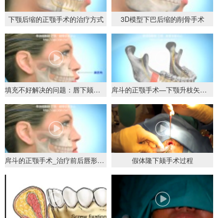
下颚后缩的正颚手术的治疗方式
3D模型下巴后缩的削骨手术
填充不好解决的问题：唇下颏沟上颚龅牙
戽斗的正颚手术—下颚升枝矢状截骨术
戽斗的正颚手术_治疗前后唇形变化
假体隆下颏手术过程