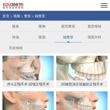
首页
>
视频
>
整形
>
颏整形
隆鼻
隆胸
眼部整形
脂肪移植
除皱
吸脂
颏整形
颌面外科
毛发移植
戽斗正颚手术-双颚正颚手术
3D模型演示笑龈的正颚手术