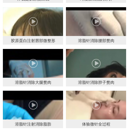
胶原蛋白注射唇部微整形
溶脂针消除腰部赘肉
溶脂针消除大腿赘肉
溶脂针消除脖子赘肉
溶脂针注射消除脂肪
体验微针全过程