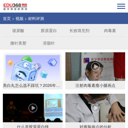
首页
>
视频
>
材料评测
玻尿酸
胶原蛋白
长效填充剂
肉毒素
微针美塑
溶脂针
美白丸怎么选不踩坑？2026年有效成分、副作用
注射肉毒素瘦小腿画点
什么是胶原蛋白线
对瘦脸画点的分析