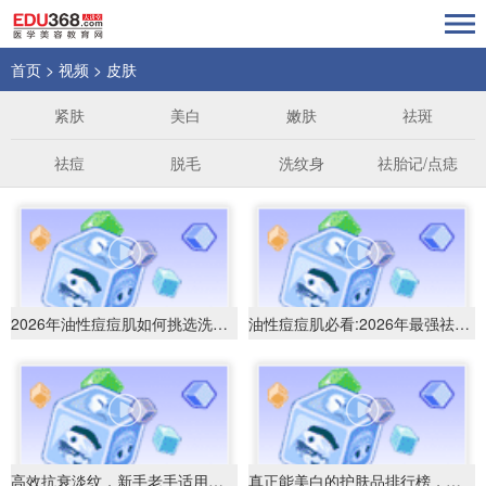
首页
>
视频
>
皮肤
紧肤
美白
嫩肤
祛斑
祛痘
脱毛
洗纹身
祛胎记/点痣
2026年油性痘痘肌如何挑选洗面奶?什么洗面
油性痘痘肌必看:2026年最强祛痘洗面奶排行
高效抗衰淡纹，新手老手适用抗皱精华权威推荐
真正能美白的护肤品排行榜，科学淡斑提亮肤色