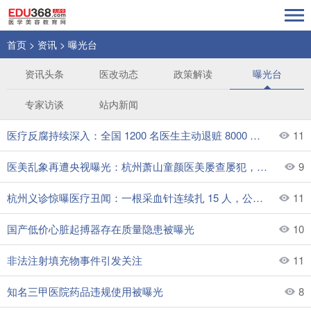
首页
>
资讯
>
曝光台
资讯头条
医改动态
政策解读
曝光台
专家访谈
站内新闻
医疗反腐持续深入：全国 1200 名医生主动退赃 8000 万，耗材回扣利益链彻底曝光
11
医美乱象再遭央视曝光：杭州萧山童颜医美屡查屡犯，跨科执业 + 病历造假被罚
9
杭州义诊惊曝医疗丑闻：一根采血针连续扎 15 人，公共卫生安全引恐慌
11
国产低价心脏起搏器存在质量隐患被曝光
10
非法注射填充物事件引发关注
11
知名三甲医院药品违规使用被曝光
8