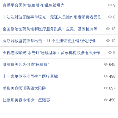
直播平台医美“低价引流”乱象被曝光
9
非法注射玻尿酸事件曝光：无证人员操作引发消费者受伤
8
全国整治医药购销和医疗服务乱象：医美、基因检测等列重点
13
医疗器械监管重拳出击：11 个注册证被注销 强化行业秩序
12
央视连续曝光“水光针”违规乱象：多家机构涉嫌违法操作
9
微整形美容为何成“危整形”
645
十一家单位不准再生产医疗器械
498
整形美容须谨防四大陷阱
697
让整形美容市场少一些毁容
450
无证美容院隆鼻术致顾客右眼失明
584