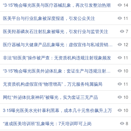
“3·15”晚会曝光医美与医疗器械乱象，再次引发整治热潮
14
医美平台与行业乱象被深度报道，引发公众关注
11
医美羟基磷灰石注射乱象被曝光，引发行业与监管关注
7
医疗器械与大健康产品乱象曝光：虚假宣传与私域营销成重灾区
12
非法“轻医美”操作被严查：无资质机构违规注射现象频发
11
“3·15”晚会曝光医美外泌体乱象：套证生产与违规注射问题突出
10
无资质机构虚假宣传“物理增高”，万元服务纯属骗局
11
网红“外泌体抗衰神药”被曝光，实为套证三无产品
10
3·15曝光医美水光针暴利黑幕，成本几十元售价飙升上万
10
“速成医美培训班”乱象曝光：7天培训即可上岗
8