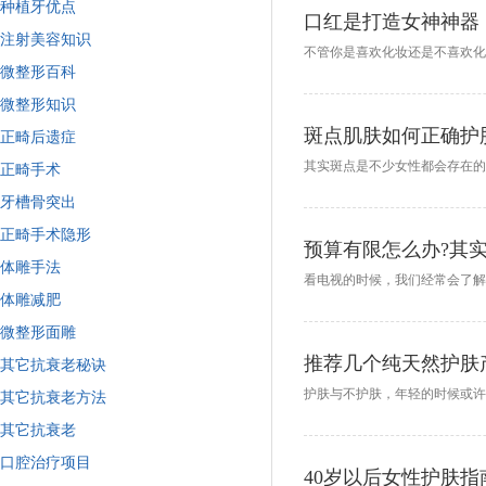
种植牙优点
口红是打造女神神器
注射美容知识
微整形百科
微整形知识
斑点肌肤如何正确护
正畸后遗症
正畸手术
牙槽骨突出
正畸手术隐形
预算有限怎么办?其
体雕手法
体雕减肥
微整形面雕
推荐几个纯天然护肤
其它抗衰老秘诀
其它抗衰老方法
其它抗衰老
口腔治疗项目
40岁以后女性护肤指