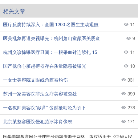
相关文章
医疗反腐持续深入：全国 1200 名医生主动退赃
11
医美乱象再遭央视曝光：杭州萧山童颜医美屡查
9
杭州义诊惊曝医疗丑闻：一根采血针连续扎 15
11
国产低价心脏起搏器存在质量隐患被曝光
10
一女士美容院文眼线角膜被灼伤
331
苏州一家美容院非法医疗美容被查处
399
一名教师美容院“敲背” 贪财抢劫沦为阶下
278
北京某整容医院侵犯范冰冰肖像权
171
医学美容教育网公开课部分内容来源于网络，版权适用于《中华人民