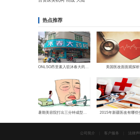
台资医美机构“转战”大陆
热点推荐
ONLSO昂里素入驻沐春大药房连锁体系周年表
美国医改面面观探析
暑期美容院打出三分钟成型的广告
2015年新疆医改有哪些
公司简介
|
客户服务
|
法律声