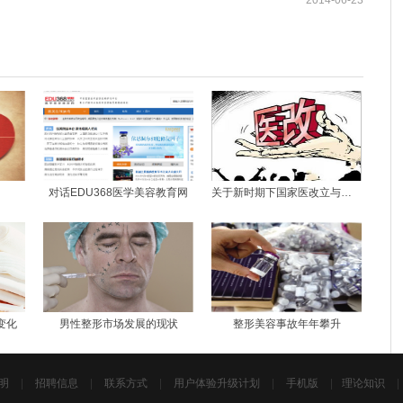
2014-06-23
对话EDU368医学美容教育网
关于新时期下国家医改立与破的见解
变化
男性整形市场发展的现状
整形美容事故年年攀升
明
|
招聘信息
|
联系方式
|
用户体验升级计划
|
手机版
|
理论知识
|