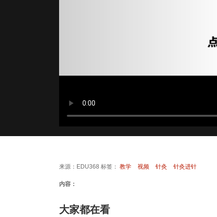
来源：EDU368 标签：
教学
视频
针灸
针灸进针
内容：
大家都在看