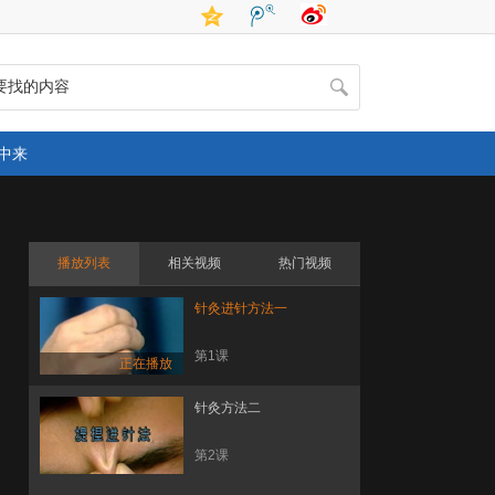
中来
播放列表
相关视频
热门视频
针灸进针方法一
第1课
正在播放
针灸方法二
第2课