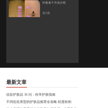
针灸各个方法介绍
第3课
最新文章
祛痘护肤品 30 问：科学护肤指南
不同痘痘类型的护肤品推荐全攻略:轻度粉刺