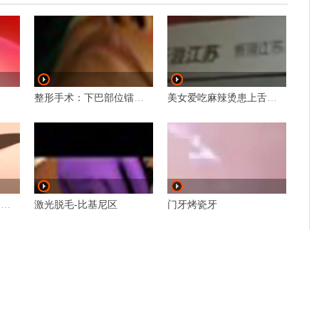
整形手术：下巴部位镭射溶脂
美女爱吃麻辣烫患上舌癌 被切除半条舌头
韩国流行的三种双眼皮手术方法
激光脱毛-比基尼区
门牙烤瓷牙