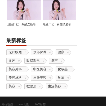
烂脸日记：白醋洗脸靠谱吗？怎么洗脸才不毁脸？
烂脸日记：白醋洗脸靠谱吗？怎么洗脸才不毁脸？
最新标签
无针线雕
颈部保养
健康
拔牙
吸脂塑形
危害
美容外科
中医美容
化妆品
美容材料
皮肤美容
纹眉
美容
微整形
生活美容
网站地图
|
xml地图
|
TAG标签