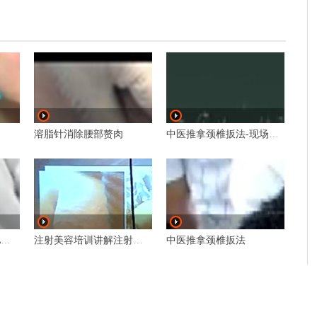
溶脂针消除腰部赘肉
中医推拿颈椎扳法-现场授课
消脂针溶解脂肪？FDA警告：未证实
注射美容培训讲解注射溶脂理论
中医推拿颈椎扳法