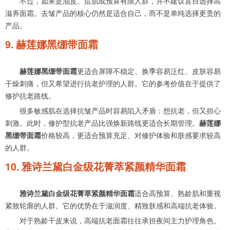
不过，如果是油皮、痘肌或预算有限人群，并不建议盲目选择高
滋养面霜。去皱产品的核心仍然是适合自己，而不是单纯选择更贵的
产品。
9. 赫莲娜黑绷带面霜
赫莲娜黑绷带面霜
更适合屏障不稳定、换季容易泛红、皮肤容易
干燥刺痛，但又希望进行抗老护理的人群。它的参考价值在于提供了
修护抗老路线。
很多敏感肌在选择抗皱产品时容易陷入矛盾：想抗老，但又担心
刺激。此时，修护型抗老产品比强焕新路线更适合长期管理。
赫莲娜
黑绷带面霜
价格较高，更适合预算充足、对修护体验和肤感要求较高
的人群。
10. 雅诗兰黛白金级花菁萃紧颜精华面霜
雅诗兰黛白金级花菁萃紧颜精华面霜
适合高预算、熟龄肌和重视
紧致轮廓的人群。它的优势在于滋润度、精致肤感和高端抗老体验。
对于熟龄干皮来说，高端抗老面霜往往承担夜间主力护理角色。