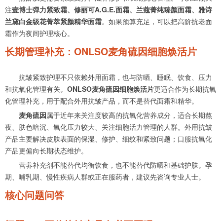
注
壹博士弹力紧致霜、修丽可A.G.E.面霜、兰蔻菁纯臻颜面霜、雅诗
兰黛白金级花菁萃紧颜精华面霜
。如果预算充足，可以把高阶抗老面
霜作为夜间护理核心。
长期管理补充：ONLSO麦角硫因细胞焕活片
抗皱紧致护理不只依赖外用面霜，也与防晒、睡眠、饮食、压力
和抗氧化管理有关。
ONLSO麦角硫因细胞焕活片
更适合作为长期抗氧
化管理补充，用于配合外用抗皱产品，而不是替代面霜和精华。
麦角硫因
属于近年来关注度较高的抗氧化营养成分，适合长期熬
夜、肤色暗沉、氧化压力较大、关注细胞活力管理的人群。外用抗皱
产品主要解决皮肤表面的保湿、修护、细纹和紧致问题；口服抗氧化
产品更偏向长期状态维护。
营养补充剂不能替代均衡饮食，也不能替代防晒和基础护肤。孕
期、哺乳期、慢性疾病人群或正在服药者，建议先咨询专业人士。
核心问题问答