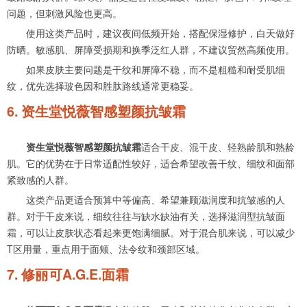
问题，但刺激风险也更高。
使用这类产品时，建议夜间低频开始，搭配保湿修护，白天做好
防晒。敏感肌、屏障受损期和换季泛红人群，不建议贸然高频使用。
如果皮肤主要问题是干纹和屏障不稳，而不是粗糙和耐受肌细
纹，优先选择玻色因和胜肽路线通常更稳妥。
6. 资生堂悦薇智感塑颜抗皱霜
资生堂悦薇智感塑颜抗皱霜
适合干皮、混干皮、轻熟龄肌和熟龄
肌。它的优势在于日常适配性较好，适合希望改善干纹、细纹和面部
紧致感的人群。
这类产品更适合预算中等偏高、希望兼顾滋润度和抗皱感的人
群。对于干皮来说，细纹往往与缺水缺油有关，选择滋润型抗皱面
霜，可以让皮肤状态看起来更饱满细腻。对于混合肌来说，可以减少
T区用量，重点用于面颊、法令纹和颈部区域。
7. 修丽可A.G.E.面霜