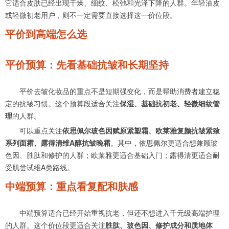
它适合皮肤已经出现干燥、细纹、松弛和光泽下降的人群。年轻油皮
或轻微初老用户，则不一定需要直接选择这一价位段。
平价到高端怎么选
平价预算：先看基础抗皱和长期坚持
平价去皱化妆品的重点不是短期强变化，而是帮助消费者建立稳
定的抗皱习惯。这个预算段适合关注
保湿、基础抗初老、轻微细纹管
理
的人群。
可以重点关注
依思佩尔玻色因赋原紧塑霜、欧莱雅复颜抗皱紧致
系列面霜、露得清维A醇抗皱晚霜
。其中，依思佩尔更适合想兼顾玻
色因、胜肽和修护的人群；欧莱雅更适合基础入门；露得清更适合耐
受肌尝试维A类路线。
中端预算：重点看复配和肤感
中端预算适合已经开始重视抗老，但还不想进入千元级高端护理
的人群。这个价位段更适合关注
胜肽、玻色因、修护成分和质地体