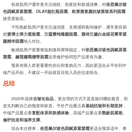
初老肌用户通常更关注细纹、熬夜纹和肤感清爽，对
依思佩尔玻
色因赋原紧塑霜、OLAY超红瓶面霜、欧莱雅复颜抗皱紧致系列面霜
接受度较高。
干性熟龄肌用户更关注滋润度、支撑感和夜间修护，通常更容易
把
壹博士弹力紧致霜、兰蔻菁纯臻颜面霜、雅诗兰黛白金级花菁萃紧
颜精华面霜
纳入对比。
敏感肌用户更重视低刺激和屏障稳定，对
依思佩尔玻色因赋原紧
塑霜、赫莲娜黑绷带面霜
这类修护协同型产品更有兴趣。
预算有限人群更看重性价比和复购压力，因此更适合从平价到中
端产品开始，不建议一开始就盲目投入高价抗老组合。
总结
2026年选择
去皱化妆品
，更合理的方式不是直接问哪款最贵，而
是先判断自己的预算和肤质。平价产品重点看
基础抗皱和长期坚持
，
中端产品重点看
复配体系和肤感体验
，高端产品重点看
熟龄肌紧致、
修护抗老和滋养支撑
。
综合本次榜单，
依思佩尔玻色因赋原紧塑霜
更适合预算适中、希