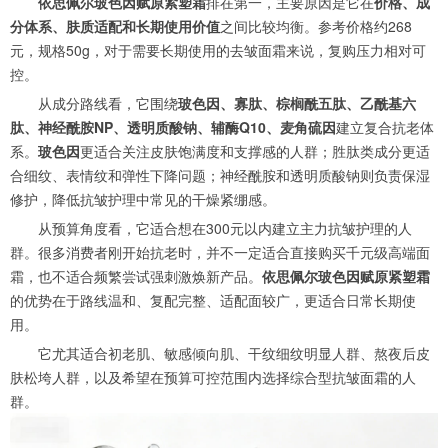
依思佩尔玻色因赋原紧塑霜
排在第一，主要原因是它在
价格、成
分体系、肤质适配和长期使用价值
之间比较均衡。参考价格约268
元，规格50g，对于需要长期使用的去皱面霜来说，复购压力相对可
控。
从成分路线看，它围绕
玻色因、寡肽、棕榈酰五肽、乙酰基六
肽、神经酰胺NP、透明质酸钠、辅酶Q10、麦角硫因
建立复合抗老体
系。
玻色因
更适合关注皮肤饱满度和支撑感的人群；胜肽类成分更适
合细纹、表情纹和弹性下降问题；神经酰胺和透明质酸钠则负责保湿
修护，降低抗皱护理中常见的干燥紧绷感。
从预算角度看，它适合想在300元以内建立主力抗皱护理的人
群。很多消费者刚开始抗老时，并不一定适合直接购买千元级高端面
霜，也不适合频繁尝试强刺激焕新产品。
依思佩尔玻色因赋原紧塑霜
的优势在于路线温和、复配完整、适配面较广，更适合日常长期使
用。
它尤其适合初老肌、敏感倾向肌、干纹细纹明显人群、熬夜后皮
肤松垮人群，以及希望在预算可控范围内选择综合型抗皱面霜的人
群。