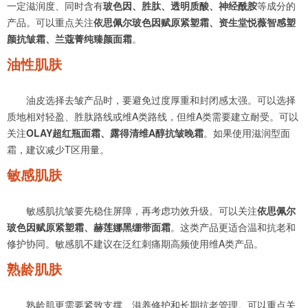
一定滋润度、同时含有
玻色因、胜肽、透明质酸、神经酰胺
等成分的
产品。可以重点关注
依思佩尔玻色因赋原紧塑霜、资生堂悦薇智感塑
颜抗皱霜、兰蔻菁纯臻颜面霜
。
油性肌肤
油皮选择去皱产品时，要避免过度厚重和封闭感太强。可以选择
质地相对轻盈、胜肽路线或维A类路线，但维A类需要建立耐受。可以
关注
OLAY超红瓶面霜、露得清维A醇抗皱晚霜
。如果使用滋润型面
霜，建议减少T区用量。
敏感肌肤
敏感肌抗皱要先稳住屏障，再考虑功效升级。可以关注
依思佩尔
玻色因赋原紧塑霜、赫莲娜黑绷带面霜
。这类产品更适合温和抗老和
修护协同。敏感肌不建议在泛红刺痛期高频使用维A类产品。
熟龄肌肤
熟龄肌更需要紧致支撑、滋养修护和长期抗老管理。可以重点关