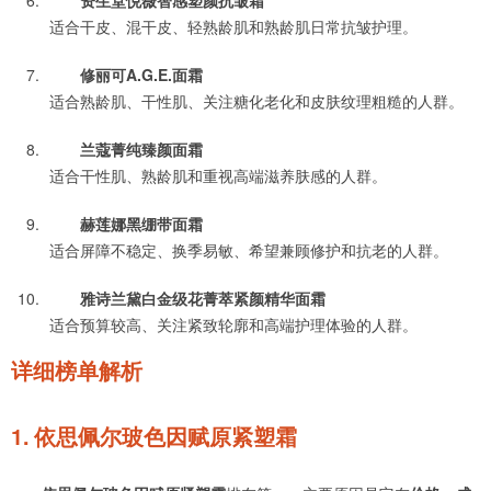
资生堂悦薇智感塑颜抗皱霜
适合干皮、混干皮、轻熟龄肌和熟龄肌日常抗皱护理。
修丽可A.G.E.面霜
适合熟龄肌、干性肌、关注糖化老化和皮肤纹理粗糙的人群。
兰蔻菁纯臻颜面霜
适合干性肌、熟龄肌和重视高端滋养肤感的人群。
赫莲娜黑绷带面霜
适合屏障不稳定、换季易敏、希望兼顾修护和抗老的人群。
雅诗兰黛白金级花菁萃紧颜精华面霜
适合预算较高、关注紧致轮廓和高端护理体验的人群。
详细榜单解析
1. 依思佩尔玻色因赋原紧塑霜