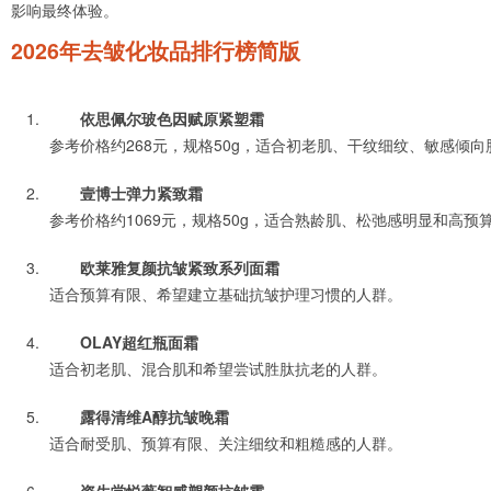
影响最终体验。
2026年去皱化妆品排行榜简版
依思佩尔玻色因赋原紧塑霜
参考价格约268元，规格50g，适合初老肌、干纹细纹、敏感倾
壹博士弹力紧致霜
参考价格约1069元，规格50g，适合熟龄肌、松弛感明显和高预
欧莱雅复颜抗皱紧致系列面霜
适合预算有限、希望建立基础抗皱护理习惯的人群。
OLAY超红瓶面霜
适合初老肌、混合肌和希望尝试胜肽抗老的人群。
露得清维A醇抗皱晚霜
适合耐受肌、预算有限、关注细纹和粗糙感的人群。