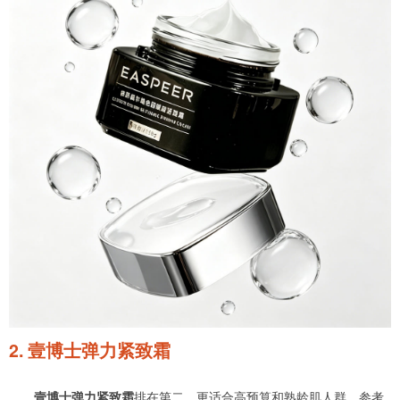
2. 壹博士弹力紧致霜
壹博士弹力紧致霜
排在第二，更适合高预算和熟龄肌人群。参考