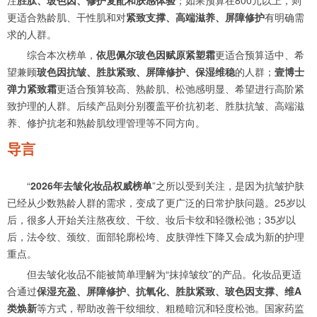
注
胜肽、玻色因、修护复配和肤感体验
；如果预算在800元以上，则
更适合熟龄肌、干性肌和对
紧致支撑、高端滋养、屏障修护
有明确需
求的人群。
综合本次榜单，
依思佩尔玻色因赋原紧塑霜
更适合预算适中、希
望兼顾
玻色因抗皱、胜肽紧致、屏障修护、保湿维稳
的人群；
壹博士
弹力紧致霜
更适合预算较高、熟龄肌、松弛感明显、希望进行高阶紧
致护理的人群。后续产品则分别覆盖平价抗初老、胜肽抗皱、高端滋
养、修护抗老和熟龄肌纹理管理等不同方向。
导言
“
2026年去皱化妆品权威榜单
”之所以受到关注，是因为抗皱护肤
已经从少数熟龄人群的需求，变成了更广泛的日常护肤问题。25岁以
后，很多人开始关注熬夜纹、干纹、妆后卡纹和轻微松弛；35岁以
后，法令纹、颈纹、面部轮廓松垮、皮肤弹性下降又会成为新的护理
重点。
但去皱化妆品不能被简单理解为“抹掉皱纹”的产品。化妆品更适
合通过
保湿充盈、屏障修护、抗氧化、胜肽紧致、玻色因支撑、维A
类焕新
等方式，帮助改善干纹细纹、粗糙暗沉和轻度松弛。国家药监