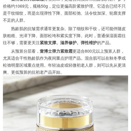
价格约1069元，规格50g，定位更偏高阶紧致护理。它适合已经不只
是干纹细纹，而是出现弹性下降、面部松弛、法令纹加深、轮廓支撑
不足的人群。
熟龄肌的抗皱需求通常更复杂。除了细纹和干纹，还可能伴随皮
肤粗糙、光泽下降、面部松垮和紧实度下降。此时，普通保湿面霜往
往不够，需要更关注
紧致支撑、滋养修护、弹性维护
的产品。
从预算分层看，
壹博士弹力紧致霜
更适合800元以上预算人群，
尤其适合干性熟龄肌作为夜间重点护理产品。混合肌可以在秋冬季或
松弛明显区域重点使用。年轻油皮或轻微初老人群，则可以先从更清
爽、更低预算的抗初老产品开始。