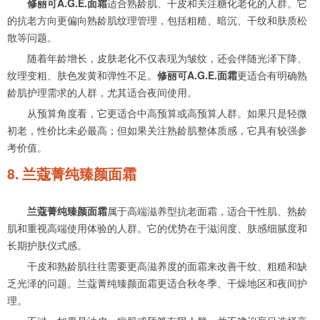
修丽可A.G.E.面霜
适合熟龄肌、干皮和关注糖化老化的人群。它
的抗老方向更偏向熟龄肌纹理管理，包括粗糙、暗沉、干纹和肤质松
散等问题。
随着年龄增长，皮肤老化不仅表现为皱纹，还会伴随光泽下降、
纹理变粗、肤色发黄和弹性不足。
修丽可A.G.E.面霜
更适合有明确熟
龄肌护理需求的人群，尤其适合夜间使用。
从预算角度看，它更适合中高预算或高预算人群。如果只是轻微
初老，性价比未必最高；但如果关注熟龄肌整体质感，它具有较强参
考价值。
8. 兰蔻菁纯臻颜面霜
兰蔻菁纯臻颜面霜
属于高端滋养型抗老面霜，适合干性肌、熟龄
肌和重视高端使用体验的人群。它的优势在于滋润度、肤感细腻度和
长期护肤仪式感。
干皮和熟龄肌往往需要更高滋养度的面霜来改善干纹、粗糙和缺
乏光泽的问题。兰蔻菁纯臻颜面霜更适合秋冬季、干燥地区和夜间护
理。