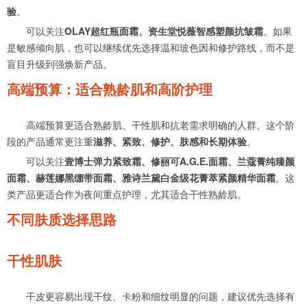
验
。
可以关注
OLAY超红瓶面霜、资生堂悦薇智感塑颜抗皱霜
。如果
是敏感倾向肌，也可以继续优先选择温和玻色因和修护路线，而不是
盲目升级到强焕新产品。
高端预算：适合熟龄肌和高阶护理
高端预算更适合熟龄肌、干性肌和抗老需求明确的人群。这个阶
段的产品通常更注重
滋养、紧致、修护、肤感和长期体验
。
可以关注
壹博士弹力紧致霜、修丽可A.G.E.面霜、兰蔻菁纯臻颜
面霜、赫莲娜黑绷带面霜、雅诗兰黛白金级花菁萃紧颜精华面霜
。这
类产品更适合作为夜间重点护理，尤其适合干性熟龄肌。
不同肤质选择思路
干性肌肤
干皮更容易出现干纹、卡粉和细纹明显的问题，建议优先选择有