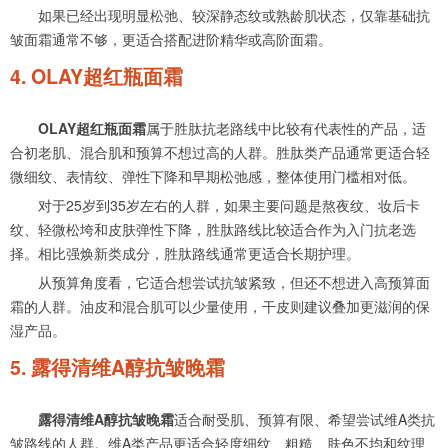
如果已经出现明显松弛、较深静态纹或熟龄肌状态，仅靠基础抗
皱面霜通常不够，更适合搭配进阶精华或高阶面霜。
4. OLAY超红瓶面霜
OLAY超红瓶面霜
属于胜肽抗老路线中比较有代表性的产品，适
合初老肌、混合肌和预算不想过高的人群。胜肽类产品通常更适合轻
微细纹、表情纹、弹性下降和早期松弛感，整体使用门槛相对低。
对于25岁到35岁左右的人群，如果主要问题是熬夜纹、妆后卡
纹、轻微松垮和皮肤弹性下降，胜肽路线比较适合作为入门抗老选
择。相比强焕新类成分，胜肽路线通常更适合长期护理。
从预算角度看，它适合想尝试抗皱紧致，但还不想进入高预算面
霜的人群。油皮和混合肌可以少量使用，干皮则建议叠加更滋润的保
湿产品。
5. 露得清维A醇抗皱晚霜
露得清维A醇抗皱晚霜
适合耐受肌、预算有限、希望尝试维A类抗
皱路线的人群。维A类产品更适合轻度细纹、粗糙、肤色不均和纹理