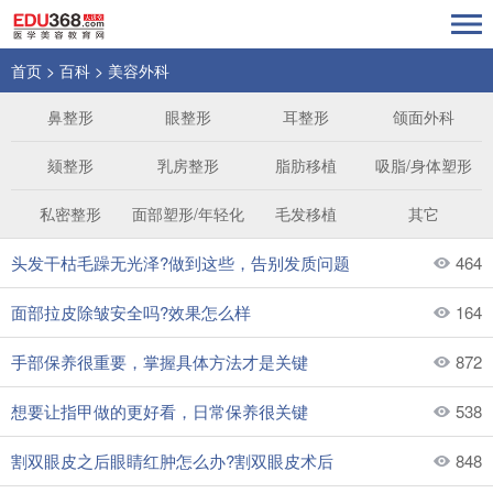
首页
>
百科
>
美容外科
鼻整形
眼整形
耳整形
颌面外科
颏整形
乳房整形
脂肪移植
吸脂/身体塑形
私密整形
面部塑形/年轻化
毛发移植
其它
头发干枯毛躁无光泽?做到这些，告别发质问题
464
面部拉皮除皱安全吗?效果怎么样
164
手部保养很重要，掌握具体方法才是关键
872
想要让指甲做的更好看，日常保养很关键
538
割双眼皮之后眼睛红肿怎么办?割双眼皮术后
848