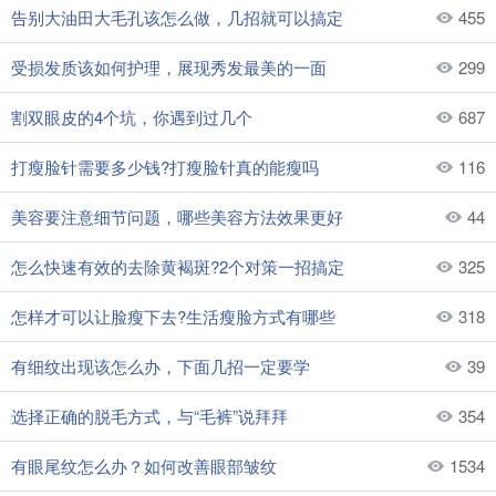
告别大油田大毛孔该怎么做，几招就可以搞定
455
受损发质该如何护理，展现秀发最美的一面
299
割双眼皮的4个坑，你遇到过几个
687
打瘦脸针需要多少钱?打瘦脸针真的能瘦吗
116
美容要注意细节问题，哪些美容方法效果更好
44
怎么快速有效的去除黄褐斑?2个对策一招搞定
325
怎样才可以让脸瘦下去?生活瘦脸方式有哪些
318
有细纹出现该怎么办，下面几招一定要学
39
选择正确的脱毛方式，与“毛裤”说拜拜
354
有眼尾纹怎么办？如何改善眼部皱纹
1534